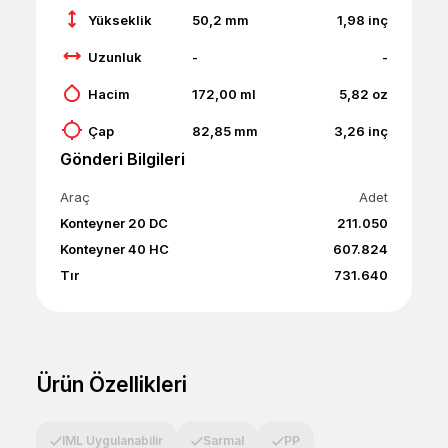
Yükseklik
50,2
mm
1,98
inç
Uzunluk
-
-
Hacim
172,00
ml
5,82
oz
Çap
82,85
mm
3,26
inç
Gönderi Bilgileri
Araç
Adet
Konteyner 20 DC
211.050
Konteyner 40 HC
607.824
Tır
731.640
Ürün Özellikleri
IML Uygulanabilir
Sarmal
PP