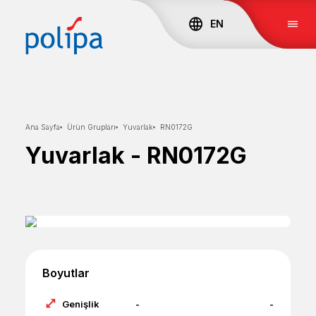
EN
Ana Sayfa
Ürün Grupları
Yuvarlak
RN0172G
Yuvarlak
-
RN0172G
Boyutlar
Genişlik
-
-