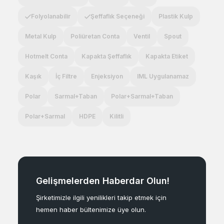
Folyolanabilir
Şeffaflık Seçeneği
Plastik Kulp
Metal Kulp
Poliüretan Conta
Ventil
Spout
Hotmelt Conta
Kapakta Şeffaflık
Kapakta Etiket
Kaşık
İç Filtre
Enjeksiyon
IML Uygulanamaz
Polar
Sarmal+Taban
Polar+Sarmal+Taban
Polar+Sarmal
HDPE
Kilitli
Gelişmelerden Haberdar Olun!
Şirketimizle ilgili yenilikleri takip etmek için
hemen haber bültenimize üye olun.