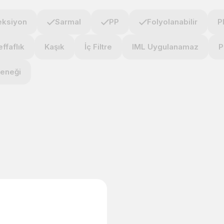
eksiyon
Sarmal
PP
Folyolanabilir
P
ffaflık
Kaşık
İç Filtre
IML Uygulanamaz
P
çeneği