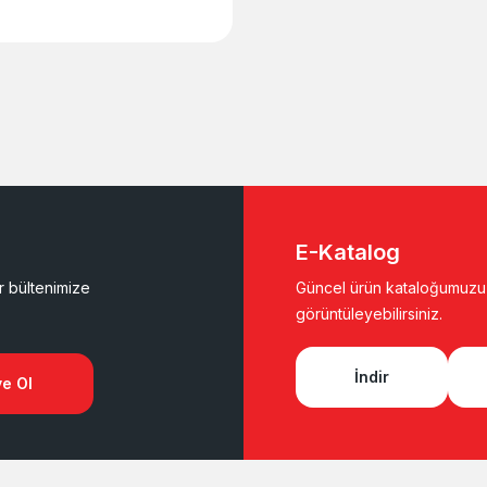
E-Katalog
er bültenimize
Güncel ürün kataloğumuzu i
görüntüleyebilirsiniz.
İndir
e Ol