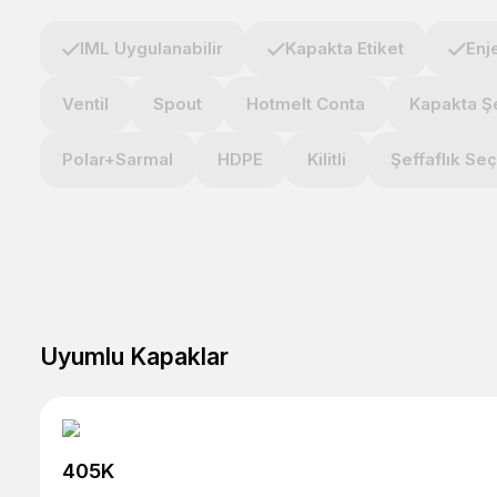
IML Uygulanabilir
Kapakta Etiket
Enj
Ventil
Spout
Hotmelt Conta
Kapakta Şe
Polar+Sarmal
HDPE
Kilitli
Şeffaflık Se
Uyumlu Kapaklar
405K