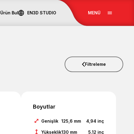
Ürün Bul
EN
3D STUDIO
MENÜ
Filtreleme
Boyutlar
Genişlik
125,6
mm
4,94
inç
Yükseklik
130
mm
5,12
inç