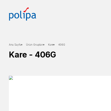
Ana Sayfa
Ürün Grupları
Kare
406G
Kare
-
406G