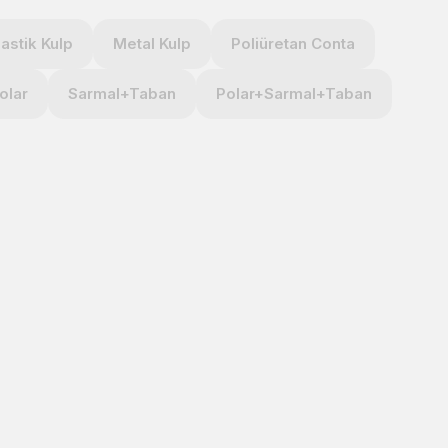
lastik Kulp
Metal Kulp
Poliüretan Conta
olar
Sarmal+Taban
Polar+Sarmal+Taban