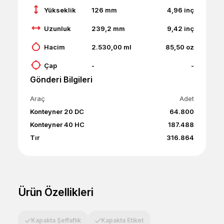
Yükseklik
126
mm
4,96
inç
Uzunluk
239,2
mm
9,42
inç
Hacim
2.530,00
ml
85,50
oz
Çap
-
-
Gönderi Bilgileri
Araç
Adet
Konteyner 20 DC
64.800
Konteyner 40 HC
187.488
Tır
316.864
Ürün Özellikleri
Kapakta Şeffaflık
Kapakta Etiket