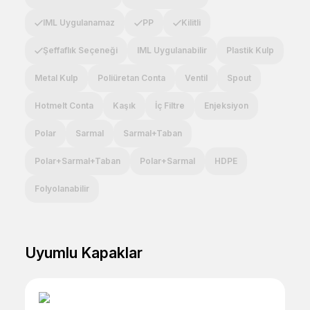
IML Uygulanamaz
PP
Kilitli
Şeffaflık Seçeneği
IML Uygulanabilir
Plastik Kulp
Metal Kulp
Poliüretan Conta
Ventil
Spout
Hotmelt Conta
Kaşık
İç Filtre
Enjeksiyon
Polar
Sarmal
Sarmal+Taban
Polar+Sarmal+Taban
Polar+Sarmal
HDPE
Folyolanabilir
Uyumlu Kapaklar