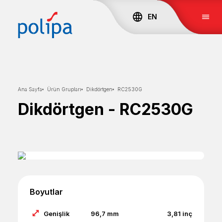
EN
Ana Sayfa
Ürün Grupları
Dikdörtgen
RC2530G
Dikdörtgen
-
RC2530G
Boyutlar
Genişlik
96,7
mm
3,81
inç