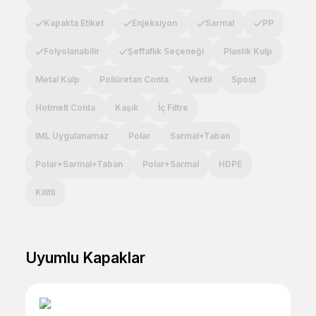
Kapakta Etiket
Enjeksiyon
Sarmal
PP
Folyolanabilir
Şeffaflık Seçeneği
Plastik Kulp
Metal Kulp
Poliüretan Conta
Ventil
Spout
Hotmelt Conta
Kaşık
İç Filtre
IML Uygulanamaz
Polar
Sarmal+Taban
Polar+Sarmal+Taban
Polar+Sarmal
HDPE
Kilitli
Uyumlu Kapaklar