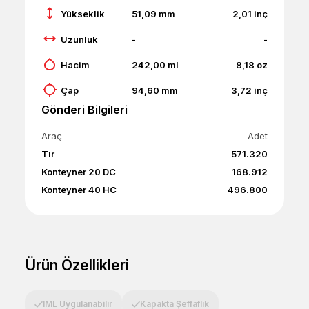
Yükseklik
51,09
mm
2,01
inç
Uzunluk
-
-
Hacim
242,00
ml
8,18
oz
Çap
94,60
mm
3,72
inç
Gönderi Bilgileri
Araç
Adet
Tır
571.320
Konteyner 20 DC
168.912
Konteyner 40 HC
496.800
Ürün Özellikleri
IML Uygulanabilir
Kapakta Şeffaflık