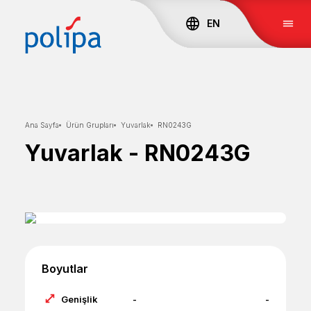
EN
Ana Sayfa
Ürün Grupları
Yuvarlak
RN0243G
Yuvarlak
-
RN0243G
Boyutlar
Genişlik
-
-